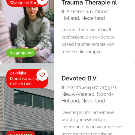
Trauma-Therapie.nl
Welzijn en Zorg
Amsterdam, Noord-
Holland, Nederland
Trauma-Therapie.nl biedt
professionele en evidence-
based traumatherapie voor
mensen die kampen...
Nu geopend
Zakelijke
Devoteq B.V.
Dienstverlening,
B2B en B2C
Pesetaweg 67, 2153 PJ,
Nieuw-Vennep, Noord-
Holland, Nederland
Devoteq is ons innovatieve
werktuigbouwkundige
ingenieursbureau waarmee we
hoogwaardige technische...