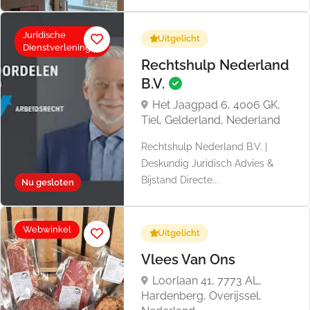
Juridische
Uitgelicht
Dienstverlening
Rechtshulp Nederland
B.V.
Het Jaagpad 6, 4006 GK,
Tiel, Gelderland, Nederland
Rechtshulp Nederland B.V. |
Deskundig Juridisch Advies &
Bijstand Directe...
Nu gesloten
Webwinkel
Uitgelicht
Vlees Van Ons
Loorlaan 41, 7773 AL,
Hardenberg, Overijssel,