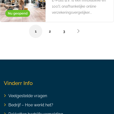
E-Polis B.V. is een innovatieve en
100% onafhankelijke online
verzekeringsvergelijker...
Nu geopend
1
2
3
Vinderr Info
Veelgestelde vragen
Bedrijf – Hoe werkt het?