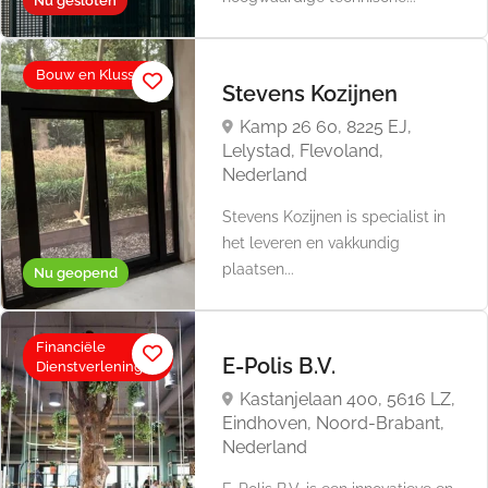
Nu gesloten
Bouw en Klussen
Stevens Kozijnen
Kamp 26 60, 8225 EJ,
Lelystad, Flevoland,
Nederland
Stevens Kozijnen is specialist in
het leveren en vakkundig
plaatsen...
Nu geopend
Financiële
E-Polis B.V.
Dienstverlening
Kastanjelaan 400, 5616 LZ,
Eindhoven, Noord-Brabant,
Nederland