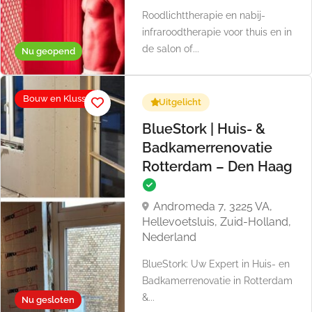
Roodlichttherapie en nabij-
infraroodtherapie voor thuis en in
de salon of...
Nu geopend
Bouw en Klussen
Uitgelicht
BlueStork | Huis- &
Badkamerrenovatie
Rotterdam – Den Haag
Andromeda 7, 3225 VA,
Hellevoetsluis, Zuid-Holland,
Nederland
BlueStork: Uw Expert in Huis- en
Badkamerrenovatie in Rotterdam
&...
Nu gesloten