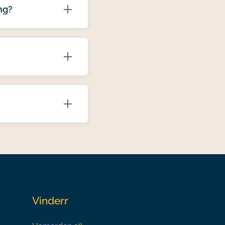
ng?
Vinderr