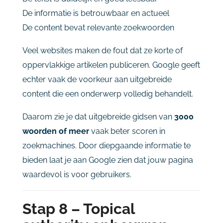
De
informatie
is
betrouwbaar
en
actueel
De
content
bevat
relevante
zoekwoorden
Veel
websites
maken
de
fout
dat
ze
korte
of
oppervlakkige
artikelen
publiceren.
Google
geeft
echter
vaak
de
voorkeur
aan
uitgebreide
content
die
een
onderwerp
volledig
behandelt.
Daarom
zie
je
dat
uitgebreide
gidsen
van
3000
woorden
of
meer
vaak
beter
scoren
in
zoekmachines.
Door
diepgaande
informatie
te
bieden
laat
je
aan
Google
zien
dat
jouw
pagina
waardevol
is
voor
gebruikers.
Stap
8 –
Topical