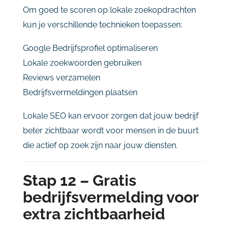
Om
goed
te
scoren
op
lokale
zoekopdrachten
kun
je
verschillende
technieken
toepassen:
Google
Bedrijfsprofiel
optimaliseren
Lokale
zoekwoorden
gebruiken
Reviews
verzamelen
Bedrijfsvermeldingen
plaatsen
Lokale
SEO
kan
ervoor
zorgen
dat
jouw
bedrijf
beter
zichtbaar
wordt
voor
mensen
in
de
buurt
die
actief
op
zoek
zijn
naar
jouw
diensten.
Stap
12 –
Gratis
bedrijfsvermelding
voor
extra
zichtbaarheid