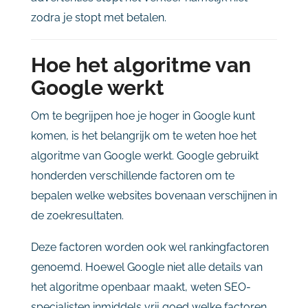
zodra
je
stopt
met
betalen.
Hoe
het
algoritme
van
Google
werkt
Om
te
begrijpen
hoe
je
hoger
in
Google
kunt
komen,
is
het
belangrijk
om
te
weten
hoe
het
algoritme
van
Google
werkt.
Google
gebruikt
honderden
verschillende
factoren
om
te
bepalen
welke
websites
bovenaan
verschijnen
in
de
zoekresultaten.
Deze
factoren
worden
ook
wel
rankingfactoren
genoemd.
Hoewel
Google
niet
alle
details
van
het
algoritme
openbaar
maakt,
weten
SEO-
specialisten
inmiddels
vrij
goed
welke
factoren