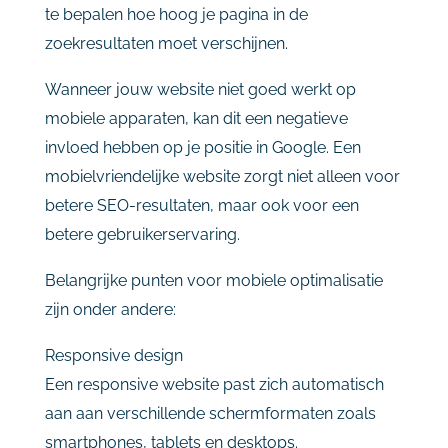
te
bepalen
hoe
hoog
je
pagina
in
de
zoekresultaten
moet
verschijnen.
Wanneer
jouw
website
niet
goed
werkt
op
mobiele
apparaten,
kan
dit
een
negatieve
invloed
hebben
op
je
positie
in
Google.
Een
mobielvriendelijke
website
zorgt
niet
alleen
voor
betere
SEO-
resultaten,
maar
ook
voor
een
betere
gebruikerservaring.
Belangrijke
punten
voor
mobiele
optimalisatie
zijn
onder
andere:
Responsive
design
Een
responsive
website
past
zich
automatisch
aan
aan
verschillende
schermformaten
zoals
smartphones,
tablets
en
desktops.