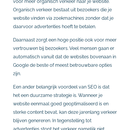
voor
meer
organisch
verkeer
naar
je
website.
Organisch
verkeer
bestaat
uit
bezoekers
die
je
website
vinden
via
zoekmachines
zonder
dat
je
daarvoor
advertenties
hoeft
te
betalen.
Daarnaast
zorgt
een
hoge
positie
ook
voor
meer
vertrouwen
bij
bezoekers.
Veel
mensen
gaan
er
automatisch
vanuit
dat
de
websites
bovenaan
in
Google
de
beste
of
meest
betrouwbare
opties
zijn.
Een
ander
belangrijk
voordeel
van
SEO
is
dat
het
een
duurzame
strategie
is.
Wanneer
je
website
eenmaal
goed
geoptimaliseerd
is
en
sterke
content
bevat,
kan
deze
jarenlang
verkeer
blijven
genereren.
In
tegenstelling
tot
advertenties
stopt
het
verkeer
namelijk
niet