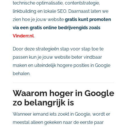
technische
optimalisatie,
contentstrategie,
linkbuilding
en
lokale
SEO.
Daarnaast
laten
we
zien
hoe
je
jouw
website
gratis
kunt
promoten
via
een
gratis
online
bedrijvengids
zoals
Vinderr.
nl
.
Door
deze
strategieën
stap
voor
stap
toe
te
passen
kun
je
jouw
website
beter
vindbaar
maken
en
uiteindelijk
hogere
posities
in
Google
behalen.
Waarom
hoger
in
Google
zo
belangrijk
is
Wanneer
iemand
iets
zoekt
in
Google,
wordt
er
meestal
alleen
gekeken
naar
de
eerste
paar