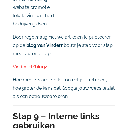
website
promotie
lokale
vindbaarheid
bedrijvengidsen
Door
regelmatig
nieuwe
artikelen
te
publiceren
op
de
blog
van
Vinderr
bouw
je
stap
voor
stap
meer
autoriteit
op:
V
inderr.
nl/
blog/
Hoe
meer
waardevolle
content
je
publiceert,
hoe
groter
de
kans
dat
Google
jouw
website
ziet
als
een
betrouwbare
bron.
Stap
9 –
Interne
links
gebruiken