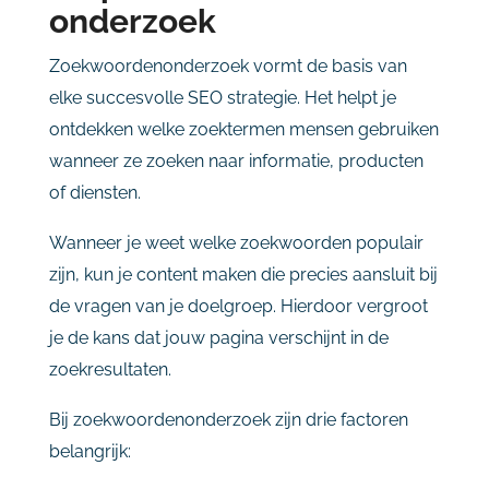
onderzoek
Zoekwoordenonderzoek
vormt
de
basis
van
elke
succesvolle
SEO
strategie.
Het
helpt
je
ontdekken
welke
zoektermen
mensen
gebruiken
wanneer
ze
zoeken
naar
informatie,
producten
of
diensten.
Wanneer
je
weet
welke
zoekwoorden
populair
zijn,
kun
je
content
maken
die
precies
aansluit
bij
de
vragen
van
je
doelgroep.
Hierdoor
vergroot
je
de
kans
dat
jouw
pagina
verschijnt
in
de
zoekresultaten.
Bij
zoekwoordenonderzoek
zijn
drie
factoren
belangrijk: