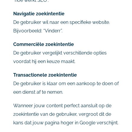
“
hoe
werkt
SEO”.
Navigatie
zoekintentie
De
gebruiker
wil
naar
een
specifieke
website.
Bijvoorbeeld: “
Vinderr”.
Commerciële
zoekintentie
De
gebruiker
vergelijkt
verschillende
opties
voordat
hij
een
keuze
maakt.
Transactionele
zoekintentie
De
gebruiker
is
klaar
om
een
aankoop
te
doen
of
een
dienst
af
te
nemen.
Wanneer
jouw
content
perfect
aansluit
op
de
zoekintentie
van
de
gebruiker,
vergroot
dit
de
kans
dat
jouw
pagina
hoger
in
Google
verschijnt.