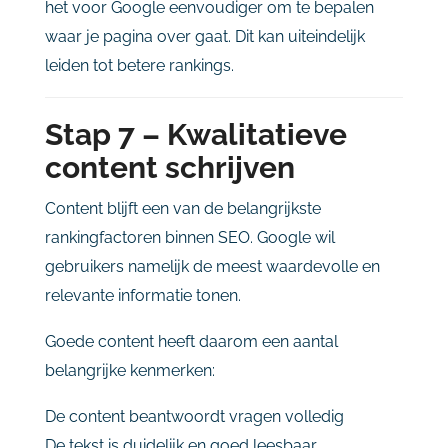
het
voor
Google
eenvoudiger
om
te
bepalen
waar
je
pagina
over
gaat.
Dit
kan
uiteindelijk
leiden
tot
betere
rankings.
Stap
7 –
Kwalitatieve
content
schrijven
Content
blijft
een
van
de
belangrijkste
rankingfactoren
binnen
SEO.
Google
wil
gebruikers
namelijk
de
meest
waardevolle
en
relevante
informatie
tonen.
Goede
content
heeft
daarom
een
aantal
belangrijke
kenmerken:
De
content
beantwoordt
vragen
volledig
De
tekst
is
duidelijk
en
goed
leesbaar