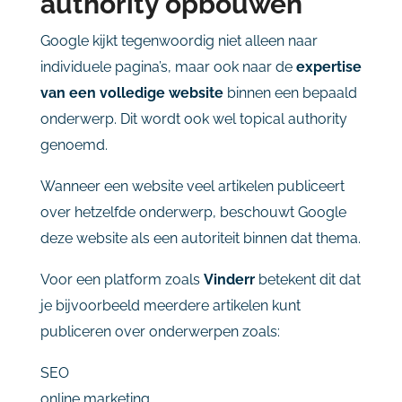
authority
opbouwen
Google
kijkt
tegenwoordig
niet
alleen
naar
individuele
pagina’s,
maar
ook
naar
de
expertise
van
een
volledige
website
binnen
een
bepaald
onderwerp.
Dit
wordt
ook
wel
topical
authority
genoemd.
Wanneer
een
website
veel
artikelen
publiceert
over
hetzelfde
onderwerp,
beschouwt
Google
deze
website
als
een
autoriteit
binnen
dat
thema.
Voor
een
platform
zoals
Vinderr
betekent
dit
dat
je
bijvoorbeeld
meerdere
artikelen
kunt
publiceren
over
onderwerpen
zoals:
SEO
online
marketing