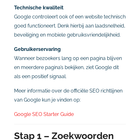
Technische
kwaliteit
Google
controleert
ook
of
een
website
technisch
goed
functioneert.
Denk
hierbij
aan
laadsnelheid,
beveiliging
en
mobiele
gebruiksvriendelijkheid.
Gebruikerservaring
Wanneer
bezoekers
lang
op
een
pagina
blijven
en
meerdere
pagina’s
bekijken,
ziet
Google
dit
als
een
positief
signaal.
Meer
informatie
over
de
officiële
SEO
richtlijnen
van
Google
kun
je
vinden
op:
Google SEO Starter Guide
Stap
1 –
Zoekwoorden