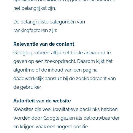
het
belangrijkst
zijn.
De
belangrijkste
categorieën
van
rankingfactoren
zijn:
Relevantie
van
de
content
Google
probeert
altijd
het
beste
antwoord
te
geven
op
een
zoekopdracht.
Daarom
kijkt
het
algoritme
of
de
inhoud
van
een
pagina
daadwerkelijk
aansluit
bij
de
zoekopdracht
van
de
gebruiker.
Autoriteit
van
de
website
Websites
die
veel
kwalitatieve
backlinks
hebben
worden
door
Google
gezien
als
betrouwbaarder
en
krijgen
vaak
een
hogere
positie.