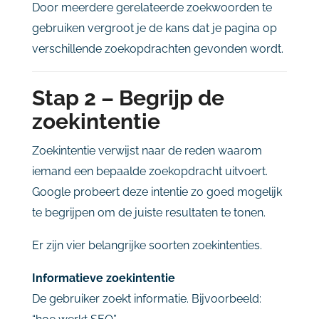
Door
meerdere
gerelateerde
zoekwoorden
te
gebruiken
vergroot
je
de
kans
dat
je
pagina
op
verschillende
zoekopdrachten
gevonden
wordt.
Stap
2 –
Begrijp
de
zoekintentie
Zoekintentie
verwijst
naar
de
reden
waarom
iemand
een
bepaalde
zoekopdracht
uitvoert.
Google
probeert
deze
intentie
zo
goed
mogelijk
te
begrijpen
om
de
juiste
resultaten
te
tonen.
Er
zijn
vier
belangrijke
soorten
zoekintenties.
Informatieve
zoekintentie
De
gebruiker
zoekt
informatie.
Bijvoorbeeld: