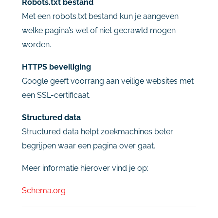
Robots.
txt
bestand
Met
een
robots.
txt
bestand
kun
je
aangeven
welke
pagina’s
wel
of
niet
gecrawld
mogen
worden.
HTTPS
beveiliging
Google
geeft
voorrang
aan
veilige
websites
met
een
SSL-
certificaat.
Structured
data
Structured
data
helpt
zoekmachines
beter
begrijpen
waar
een
pagina
over
gaat.
Meer
informatie
hierover
vind
je
op:
Schema.
org