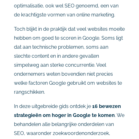
optimalisatie,
ook
wel
SEO
genoemd,
een
van
de
krachtigste
vormen
van
online
marketing.
Toch
blijkt
in
de
praktijk
dat
veel
websites
moeite
hebben
om
goed
te
scoren
in
Google.
Soms
ligt
dat
aan
technische
problemen,
soms
aan
slechte
content
en
in
andere
gevallen
simpelweg
aan
sterke
concurrentie.
Veel
ondernemers
weten
bovendien
niet
precies
welke
factoren
Google
gebruikt
om
websites
te
rangschikken.
In
deze
uitgebreide
gids
ontdek
je
16
bewezen
strategieën
om
hoger
in
Google
te
komen
.
We
behandelen
alle
belangrijke
onderdelen
van
SEO,
waaronder
zoekwoordenonderzoek,