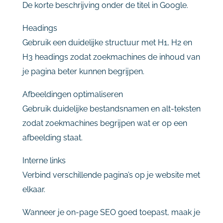
De
korte
beschrijving
onder
de
titel
in
Google.
Headings
Gebruik
een
duidelijke
structuur
met
H1,
H2
en
H3
headings
zodat
zoekmachines
de
inhoud
van
je
pagina
beter
kunnen
begrijpen.
Afbeeldingen
optimaliseren
Gebruik
duidelijke
bestandsnamen
en
alt-
teksten
zodat
zoekmachines
begrijpen
wat
er
op
een
afbeelding
staat.
Interne
links
Verbind
verschillende
pagina’s
op
je
website
met
elkaar.
Wanneer
je
on-
page
SEO
goed
toepast,
maak
je