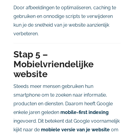
Door
afbeeldingen
te
optimaliseren,
caching
te
gebruiken
en
onnodige
scripts
te
verwijderen
kun
je
de
snelheid
van
je
website
aanzienlijk
verbeteren.
Stap
5 –
Mobielvriendelijke
website
Steeds
meer
mensen
gebruiken
hun
smartphone
om
te
zoeken
naar
informatie,
producten
en
diensten.
Daarom
heeft
Google
enkele
jaren
geleden
mobile-
first
indexing
ingevoerd.
Dit
betekent
dat
Google
voornamelijk
kijkt
naar
de
mobiele
versie
van
je
website
om