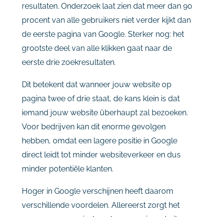
resultaten.
Onderzoek
laat
zien
dat
meer
dan
90
procent
van
alle
gebruikers
niet
verder
kijkt
dan
de
eerste
pagina
van
Google.
Sterker
nog:
het
grootste
deel
van
alle
klikken
gaat
naar
de
eerste
drie
zoekresultaten.
Dit
betekent
dat
wanneer
jouw
website
op
pagina
twee
of
drie
staat,
de
kans
klein
is
dat
iemand
jouw
website
überhaupt
zal
bezoeken.
Voor
bedrijven
kan
dit
enorme
gevolgen
hebben,
omdat
een
lagere
positie
in
Google
direct
leidt
tot
minder
websiteverkeer
en
dus
minder
potentiële
klanten.
Hoger
in
Google
verschijnen
heeft
daarom
verschillende
voordelen.
Allereerst
zorgt
het