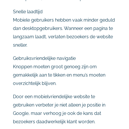
Snelle
laadtijd
Mobiele
gebruikers
hebben
vaak
minder
geduld
dan
desktopgebruikers.
Wanneer
een
pagina
te
langzaam
laadt,
verlaten
bezoekers
de
website
sneller.
Gebruiksvriendelijke
navigatie
Knoppen
moeten
groot
genoeg
zijn
om
gemakkelijk
aan
te
tikken
en
menu’s
moeten
overzichtelijk
blijven.
Door
een
mobielvriendelijke
website
te
gebruiken
verbeter
je
niet
alleen
je
positie
in
Google,
maar
verhoog
je
ook
de
kans
dat
bezoekers
daadwerkelijk
klant
worden.