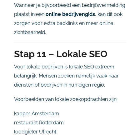
Wanneer
je
bijvoorbeeld
een
bedrijfsvermelding
plaatst
in
een
online
bedrijvengids
,
kan
dit
ook
zorgen
voor
extra
backlinks
en
meer
online
zichtbaarheid.
Stap
11 –
Lokale
SEO
Voor
lokale
bedrijven
is
lokale
SEO
extreem
belangrijk.
Mensen
zoeken
namelijk
vaak
naar
diensten
of
bedrijven
in
hun
eigen
regio.
Voorbeelden
van
lokale
zoekopdrachten
zijn:
kapper
Amsterdam
restaurant
Rotterdam
loodgieter
Utrecht