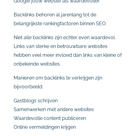
Google
jouw
website
als
waardevoller.
Backlinks
behoren
al
jarenlang
tot
de
belangrijkste
rankingfactoren
binnen
SEO.
Niet
alle
backlinks
zijn
echter
even
waardevol.
Links
van
sterke
en
betrouwbare
websites
hebben
veel
meer
invloed
dan
links
van
kleine
of
onbekende
websites.
Manieren
om
backlinks
te
verkrijgen
zijn
bijvoorbeeld:
Gastblogs
schrijven
Samenwerken
met
andere
websites
Waardevolle
content
publiceren
Online
vermeldingen
krijgen