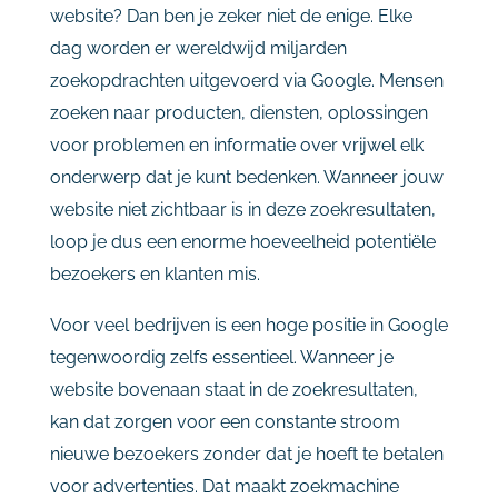
website?
Dan
ben
je
zeker
niet
de
enige.
Elke
dag
worden
er
wereldwijd
miljarden
zoekopdrachten
uitgevoerd
via
Google.
Mensen
zoeken
naar
producten,
diensten,
oplossingen
voor
problemen
en
informatie
over
vrijwel
elk
onderwerp
dat
je
kunt
bedenken.
Wanneer
jouw
website
niet
zichtbaar
is
in
deze
zoekresultaten,
loop
je
dus
een
enorme
hoeveelheid
potentiële
bezoekers
en
klanten
mis.
Voor
veel
bedrijven
is
een
hoge
positie
in
Google
tegenwoordig
zelfs
essentieel.
Wanneer
je
website
bovenaan
staat
in
de
zoekresultaten,
kan
dat
zorgen
voor
een
constante
stroom
nieuwe
bezoekers
zonder
dat
je
hoeft
te
betalen
voor
advertenties.
Dat
maakt
zoekmachine