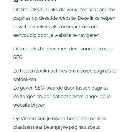
Interne
links
zijn
links
die
verwijzen
naar
andere
pagina’s
op
dezelfde
website.
Deze
links
helpen
zowel
bezoekers
als
zoekmachines
om
eenvoudig
door
je
website
te
navigeren.
Interne
links
hebben
meerdere
voordelen
voor
SEO:
Ze
helpen
zoekmachines
om
nieuwe
pagina’s
te
ontdekken
Ze
geven
SEO-
waarde
door
tussen
pagina’s
Ze
zorgen
ervoor
dat
bezoekers
langer
op
je
website
blijven
Op
Vinderr
kun
je
bijvoorbeeld
interne
links
plaatsen
naar
belangrijke
pagina’s
zoals: