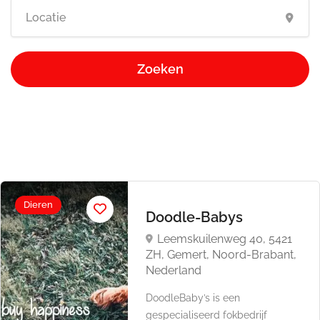
Zoeken
Dieren
Doodle-Babys
Leemskuilenweg 40, 5421
ZH, Gemert, Noord-Brabant,
Nederland
DoodleBaby’s is een
gespecialiseerd fokbedrijf