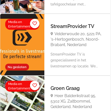
tafelgoochelaar met...
Media en
StreamProvider TV
Entertainment
Velderwoude 20, 5221 PA,
's-Hertogenbosch, Noord-
Brabant, Nederland
StreamProvider TV is
gespecialiseerd in het
livestreamen op locatie. We...
Nu gesloten
Media en
Groen Graag
Entertainment
Heer Balderikstraat 95,
5302 XG, Zaltbommel,
Gelderland, Nederland