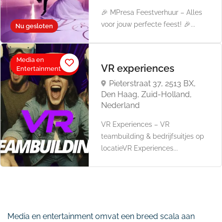
🎉 MPresa Feestverhuur – Alles
voor jouw perfecte feest! 🎉...
Nu gesloten
Media en
VR experiences
Entertainment
Pieterstraat 37, 2513 BX,
Den Haag, Zuid-Holland,
Nederland
VR Experiences – VR
teambuilding & bedrijfsuitjes op
locatieVR Experiences...
Media en entertainment omvat een breed scala aan