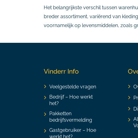
Het belangrijkste verschil tussen warenh
breder assortiment, variërend van kleding
voornamelijk op levensmiddelen, zoals gro
Vinderr Info
Ove
Veelgestelde vragen
Ov
Bedrijf – Hoe werkt
P
het?
Di
Pakketten
A
bedrijfsvermelding
V
Gastgebruiker – Hoe
werkt het?