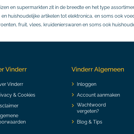
uizen en supermarkten zit in de breedte en het type assortim
 en huishoudelijke artikelen tot elektronica, en soms ook vo
enten, fruit, vlees, kruidenierswaren en soms ook huishoudeli
r Vinderr
Vinderr Algemeen
er Vinderr
Inloggen
rivacy & Cookies
Account aanmaken
Wachtwoord
sclaimer
vergeten?
lgemene
oorwaarden
Blog & Tips