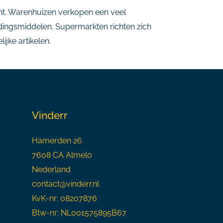
ent. Warenhuizen verkopen een veel
edingsmiddelen. Supermarkten richten zich
jke artikelen.
Vinderr
Hamerden 26
7608 CA Almelo
Nederland
contact@vinderr.nl
KvK-nr: 08207876
Btw-nr: NL001575895B67