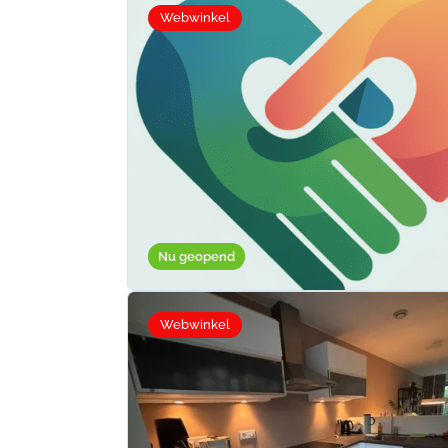
Webwinkel
Nu geopend
Webwinkel