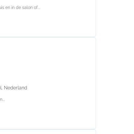
s en in de salon of...
l, Nederland
...