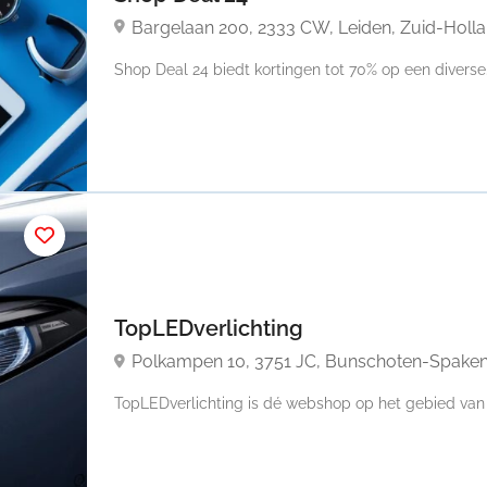
Bargelaan 200, 2333 CW, Leiden, Zuid-Holl
Shop Deal 24 biedt kortingen tot 70% op een diverse.
TopLEDverlichting
Polkampen 10, 3751 JC, Bunschoten-Spaken
TopLEDverlichting is dé webshop op het gebied van le