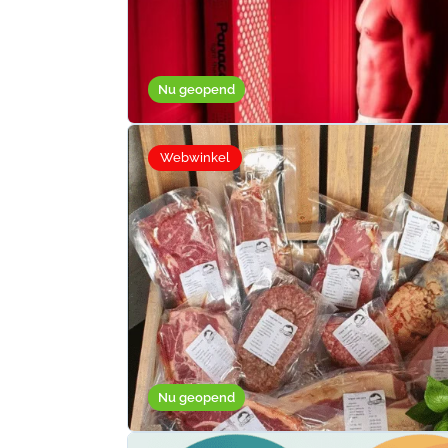
Nu geopend
Webwinkel
Nu geopend