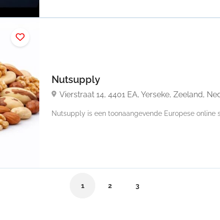
Nutsupply
Vierstraat 14, 4401 EA, Yerseke, Zeeland, Ne
Nutsupply is een toonaangevende Europese online sp
1
2
3