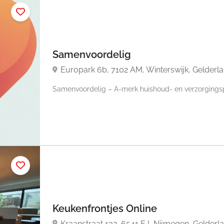
Samenvoordelig
Europark 6b, 7102 AM, Winterswijk, Gelderl
Samenvoordelig – A-merk huishoud- en verzorgingspr
Keukenfrontjes Online
Kraanstraat 132, 6541 EJ, Nijmegen, Gelderl