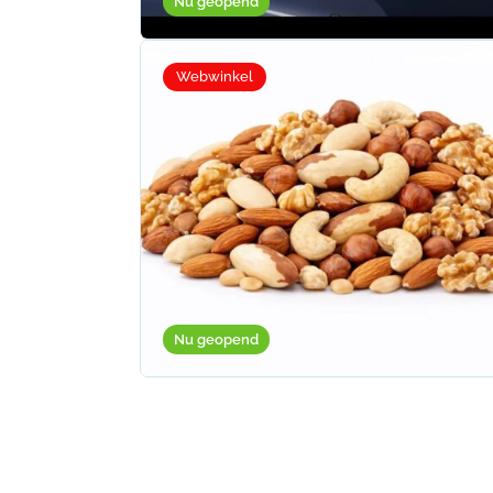
Nu geopend
Webwinkel
Nu geopend