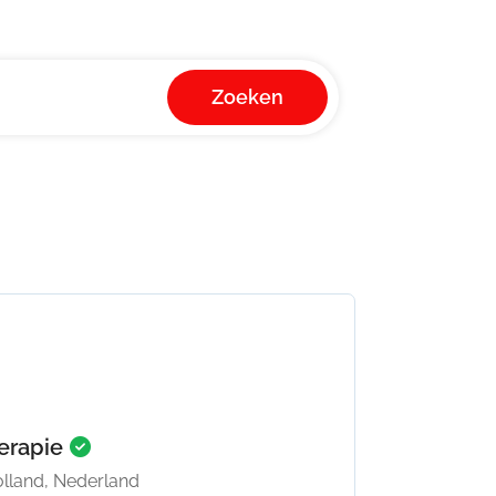
Zoeken
herapie
lland, Nederland