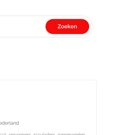
Zoeken
Nederland
u’s, omvormers, acculaders, zonnepanelen