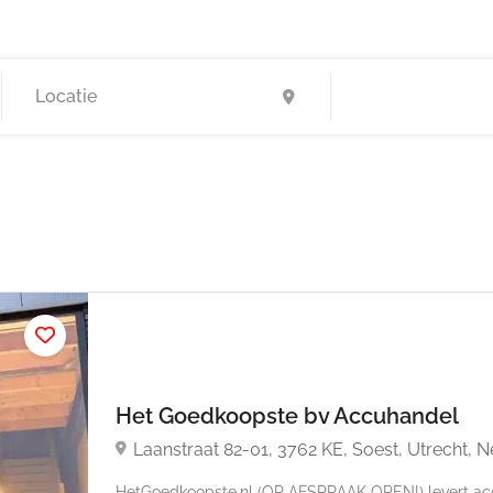
Het Goedkoopste bv Accuhandel
Laanstraat 82-01, 3762 KE, Soest, Utrecht, 
HetGoedkoopste.nl (OP AFSPRAAK OPEN!) levert acc