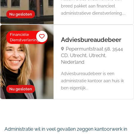
breed pakket aan financieel
administratieve dienstverlening....
Nu gesloten
Financiële
Adviesbureaudebeer
Dienstverlening
Pepermuntstraat 58, 3544
CD, Utrecht, Utrecht,
Nederland
Adviesbureaudebeer is een
administratie kantoor aan huis ik
ben eigenlijk...
Nu gesloten
Administratie wil in veel gevallen zeggen kantoorwerk in