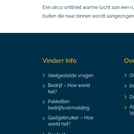
Een airco onttrekt warme lucht aan een rui
buiten die naar binnen wordt aangezogen.
Vinderr Info
Ove
Veelgestelde vragen
Ov
Bedrijf – Hoe werkt
P
het?
Di
Pakketten
A
bedrijfsvermelding
V
Gastgebruiker – Hoe
werkt het?