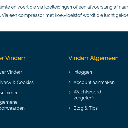
mte en voert die via koelleidingen of een afvoerslang af naar b
 Via een compressor met koelvloeistof wordt die lucht gekoe
r Vinderr
Vinderr Algemeen
er Vinderr
Inloggen
rivacy & Cookies
Account aanmaken
Wachtwoord
sclaimer
vergeten?
lgemene
oorwaarden
Blog & Tips