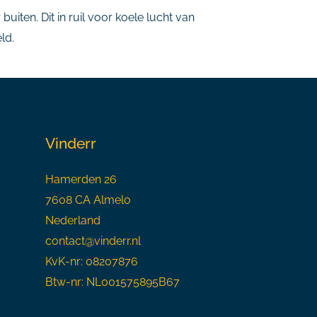
uiten. Dit in ruil voor koele lucht van
ld.
Vinderr
Hamerden 26
7608 CA Almelo
Nederland
contact@vinderr.nl
KvK-nr: 08207876
Btw-nr: NL001575895B67