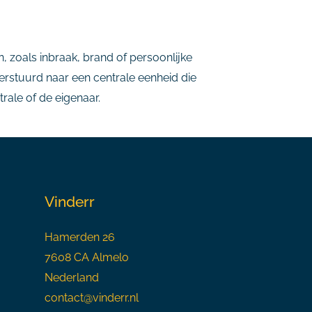
 zoals inbraak, brand of persoonlijke
erstuurd naar een centrale eenheid die
rale of de eigenaar.
Vinderr
Hamerden 26
7608 CA Almelo
Nederland
contact@vinderr.nl