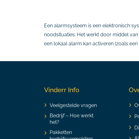
Een alarmsysteem is een elektronisch sys
noodsituaties. Het werkt door middel van
een lokaal alarm kan activeren (zoals een
Vinderr Info
Ove
Veelgestelde vragen
Ov
Bedrijf – Hoe werkt
P
het?
Di
Pakketten
A
bedrijfsvermelding