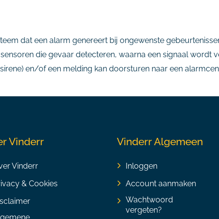
teem dat een alarm genereert bij ongewenste gebeurtenissen,
 sensoren die gevaar detecteren, waarna een signaal wordt v
 sirene) en/of een melding kan doorsturen naar een alarmcent
r Vinderr
Vinderr Algemeen
er Vinderr
Inloggen
rivacy & Cookies
Account aanmaken
Wachtwoord
sclaimer
vergeten?
lgemene