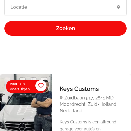
Zoeken
Vaar- en
Keys Customs
Voertuigen
Zuidbaan 517, 2841 MD,
Moordrecht, Zuid-Holland,
Nederland
Keys Customs is een allround
garage voor auto’s en