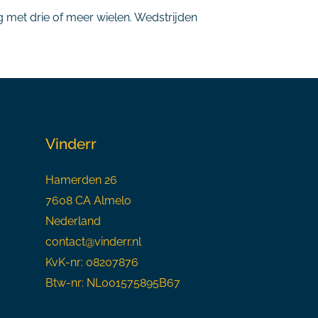
met drie of meer wielen. Wedstrijden
Vinderr
Hamerden 26
7608 CA Almelo
Nederland
contact@vinderr.nl
KvK-nr: 08207876
Btw-nr: NL001575895B67