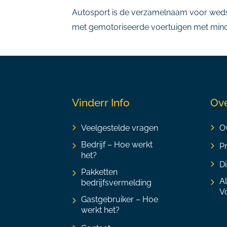
Autosport is de verzamelnaam voor wedst
met gemotoriseerde voertuigen met minde
Vinderr Info
Ove
Veelgestelde vragen
Ov
Bedrijf – Hoe werkt
P
het?
Di
Pakketten
A
bedrijfsvermelding
V
Gastgebruiker – Hoe
werkt het?