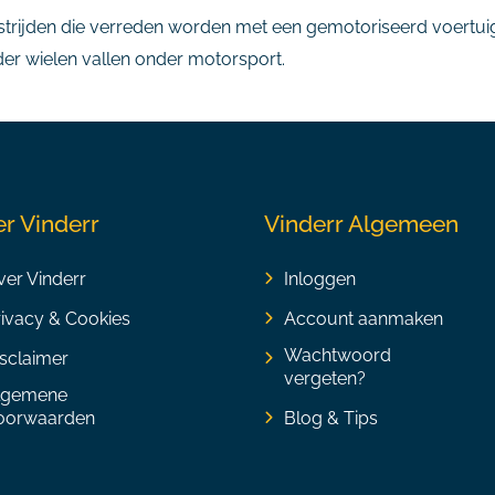
rijden die verreden worden met een gemotoriseerd voertuig 
r wielen vallen onder motorsport.
r Vinderr
Vinderr Algemeen
er Vinderr
Inloggen
rivacy & Cookies
Account aanmaken
Wachtwoord
sclaimer
vergeten?
lgemene
oorwaarden
Blog & Tips