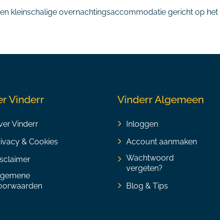
en kleinschalige overnachtingsaccommodatie gericht op het b
r Vinderr
Vinderr Algemeen
er Vinderr
Inloggen
rivacy & Cookies
Account aanmaken
Wachtwoord
sclaimer
vergeten?
lgemene
oorwaarden
Blog & Tips