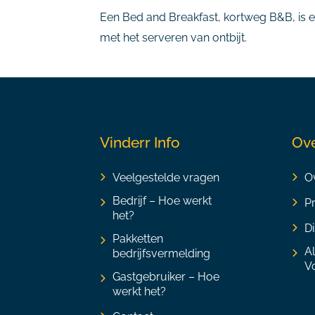
Een Bed and Breakfast, kortweg B&B, is e
met het serveren van ontbijt.
Vinderr Info
Ove
Veelgestelde vragen
Ov
Bedrijf – Hoe werkt
P
het?
Di
Pakketten
A
bedrijfsvermelding
V
Gastgebruiker – Hoe
werkt het?