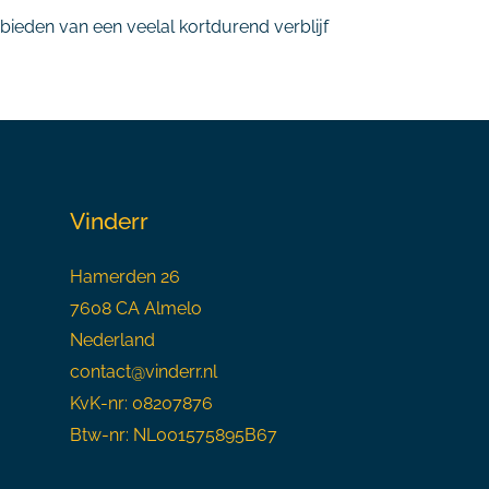
ieden van een veelal kortdurend verblijf
Vinderr
Hamerden 26
7608 CA Almelo
Nederland
contact@vinderr.nl
KvK-nr: 08207876
Btw-nr: NL001575895B67