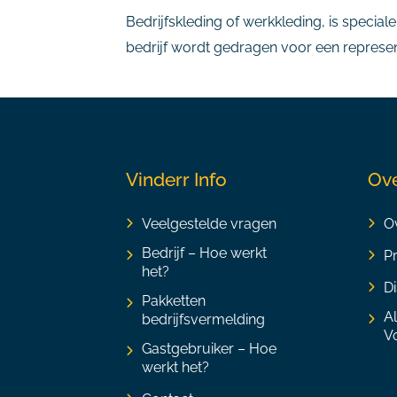
Bedrijfskleding of werkkleding, is speciale
bedrijf wordt gedragen voor een representa
Vinderr Info
Ove
Veelgestelde vragen
Ov
Bedrijf – Hoe werkt
P
het?
Di
Pakketten
A
bedrijfsvermelding
V
Gastgebruiker – Hoe
werkt het?