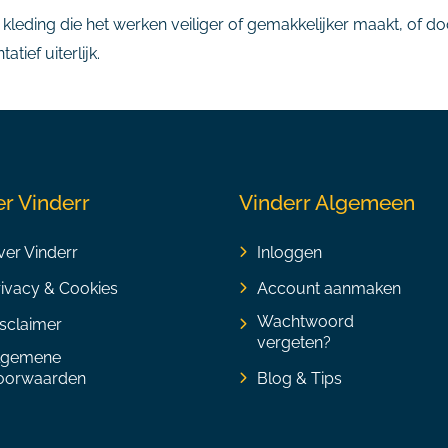
 kleding die het werken veiliger of gemakkelijker maakt, of doo
tief uiterlijk.
r Vinderr
Vinderr Algemeen
er Vinderr
Inloggen
rivacy & Cookies
Account aanmaken
Wachtwoord
sclaimer
vergeten?
lgemene
oorwaarden
Blog & Tips