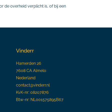
r de overheid verplicht is, of bij een
Vinderr
Hamerden 26
7608 CA Almelo
Nederland
contact@vinderr.nl
KvK-nr: 08207876
Btw-nr: NL001575895B67