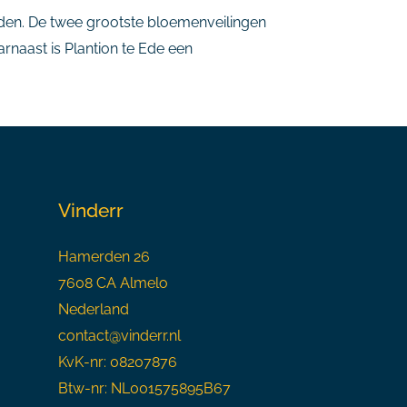
rden. De twee grootste bloemenveilingen
rnaast is Plantion te Ede een
Vinderr
Hamerden 26
7608 CA Almelo
Nederland
contact@vinderr.nl
KvK-nr: 08207876
Btw-nr: NL001575895B67