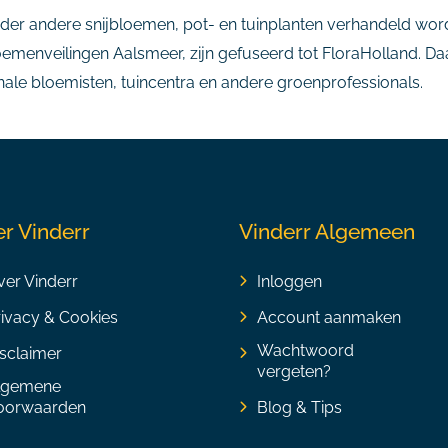
nder andere snijbloemen, pot- en tuinplanten verhandeld wo
emenveilingen Aalsmeer, zijn gefuseerd tot FloraHolland. Daa
ale bloemisten, tuincentra en andere groenprofessionals.
r Vinderr
Vinderr Algemeen
er Vinderr
Inloggen
rivacy & Cookies
Account aanmaken
Wachtwoord
sclaimer
vergeten?
lgemene
oorwaarden
Blog & Tips