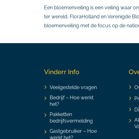
Een bloemenveiling is een veiling waar o
ter wereld, FloraHolland en Verenigde Blo
bloemenveiling met de focus op de nation
Vinderr Info
Ove
Veelgestelde vragen
Ov
Bedrijf – Hoe werkt
P
het?
Di
Pakketten
A
bedrijfsvermelding
V
Gastgebruiker – Hoe
werkt het?