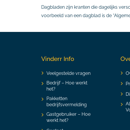
Dagbladen zijn kranten die dagelijks ver
voorbeeld van een dagblad is de “Algeme
Vinderr Info
Ove
Veelgestelde vragen
Ov
Bedrijf – Hoe werkt
P
het?
Di
Pakketten
A
bedrijfsvermelding
V
Gastgebruiker – Hoe
werkt het?