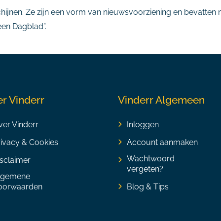
schijnen. Ze zijn een vorm van nieuwsvoorziening en bevatte
en Dagblad”.
r Vinderr
Vinderr Algemeen
er Vinderr
Inloggen
rivacy & Cookies
Account aanmaken
Wachtwoord
sclaimer
vergeten?
lgemene
oorwaarden
Blog & Tips