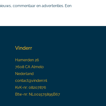
n nieuws, commentaar en advertenties. Een
Vinderr
Hamerden 26
7608 CA Almelo
Nederland
contact@vinderr.nl
KvK-nr: 08207876
Btw-nr: NL001575895B67