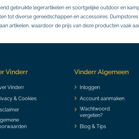
end gebruikte legerartikelen en soortgelijke outdoor en ka
tenten tot diverse gereedschappen en accessoires. Dumpstor
n artikelen, waardoor de prijs van deze producten vaak aantr
r Vinderr
Vinderr Algemeen
er Vinderr
Inloggen
rivacy & Cookies
Account aanmaken
Wachtwoord
sclaimer
vergeten?
lgemene
oorwaarden
Blog & Tips