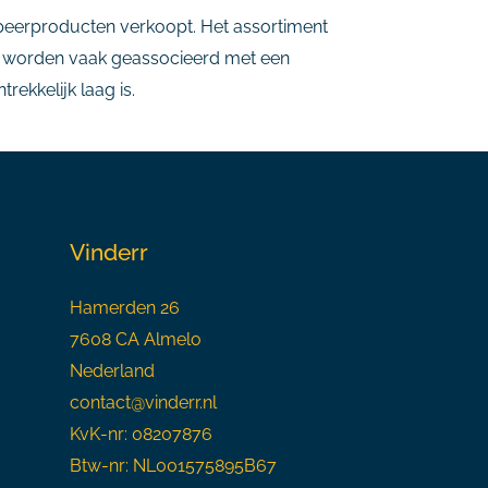
mpeerproducten verkoopt. Het assortiment
es worden vaak geassocieerd met een
ekkelijk laag is.
Vinderr
Hamerden 26
7608 CA Almelo
Nederland
contact@vinderr.nl
KvK-nr: 08207876
Btw-nr: NL001575895B67