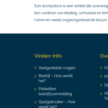
Een dumpstore is een winkel die overweg
kan variëren van kleding, schoeisel en 
ruime en veelal ongeorganiseerde keuze aa
Vinderr Info
Ove
Veelgestelde vragen
Ov
Bedrijf – Hoe werkt
P
het?
Di
Pakketten
A
bedrijfsvermelding
V
Gastgebruiker – Hoe
werkt het?