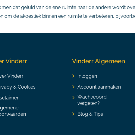
komen dat geluid van de ene ruimte naar de andere wordt ove
en om de akoestiek binnen een ruimte te verbeteren, bijvoor
r Vinderr
Vinderr Algemeen
er Vinderr
Inloggen
rivacy & Cookies
Account aanmaken
Wachtwoord
sclaimer
vergeten?
lgemene
oorwaarden
Blog & Tips