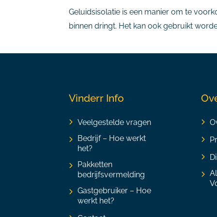
Geluidsisolatie is een manier om te voor
binnen dringt. Het kan ook gebruikt word
Vinderr Info
Ove
Veelgestelde vragen
Ov
Bedrijf – Hoe werkt
P
het?
Di
Pakketten
A
bedrijfsvermelding
V
Gastgebruiker – Hoe
werkt het?