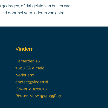
rgedragen, of dat geluid van buiten naar
beeld door het verminderen van galm.
Vinderr
Hamerden 26
7608 CA Almelo
Nederland
contact@vinderr.nl
KvK-nr: 08207876
Btw-nr: NL001575895B67