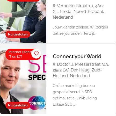
Verbeetenstraat 10, 4812
XL, Breda, Noord-Brabant,
Nederland
Jouw klanten zoeken. Wij zorgen
dat ze jou vinden. Terwijl...
Nu gesloten
Internet Diensten,
Connect your World
IT en ICT
Doctor J. Presserstraat 313,
2552 LW, Den Haag, Zuid-
Holland, Nederland
Online marketing bureau
gespecialiseerd in SEO
optimalisatie, Linkbuilding,
Lokale SEO,...
Nu gesloten