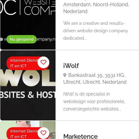
Amsterdam, Noord-Holland,
Nederland
We are a creative and results-
driven website design company
dedicated...
Nu geopend
Internet Diensten,
iWolf
IT en ICT
Bankastraat 35, 3531 HG,
Utrecht, Utrecht, Nederland
IWolf is dé specialist in
webdesign voor professionele,
conversiegerichte websites...
Internet Diensten,
Marketence
IT en ICT