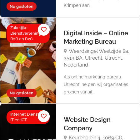
Krimpen aan...
Nu gesloten
Zakelijke
Digital Inside – Online
Dienstverlening,
B2B en B2C
Marketing Bureau
Weerdsingel Westzijde 8a,
3513 BA, Utrecht, Utrecht,
Nederland
Als online marketing bureau
Utrecht, helpen wij organisaties
groeien vanuit...
Nu gesloten
Internet Diensten,
Website Design
IT en ICT
Company
Keurenplein 4, 1069 CD,