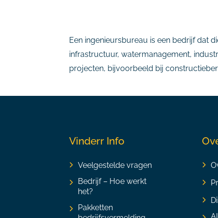
Een ingenieursbureau is een bedrijf dat d
infrastructuur, watermanagement, industr
projecten, bijvoorbeeld bij constructiebe
Vinderr Info
Ove
Veelgestelde vragen
Ov
Bedrijf – Hoe werkt
P
het?
Di
Pakketten
A
bedrijfsvermelding