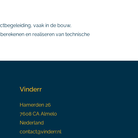
ectbegeleiding, vaak in de bouw,
 berekenen en realiseren van technische
Vinderr
Hamerden 26
7608 CA Almelo
Nederland
contact@vinderr.nl