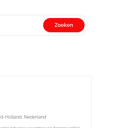
Zoeken
rd-Holland, Nederland
ingenieursbureau waarmee we hoogwaardige