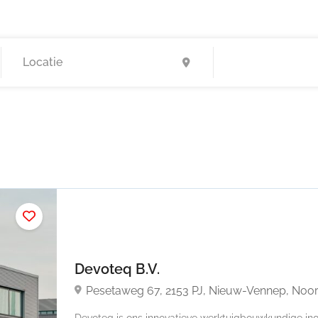
Devoteq B.V.
Pesetaweg 67, 2153 PJ, Nieuw-Vennep, Noo
Devoteq is ons innovatieve werktuigbouwkundige 