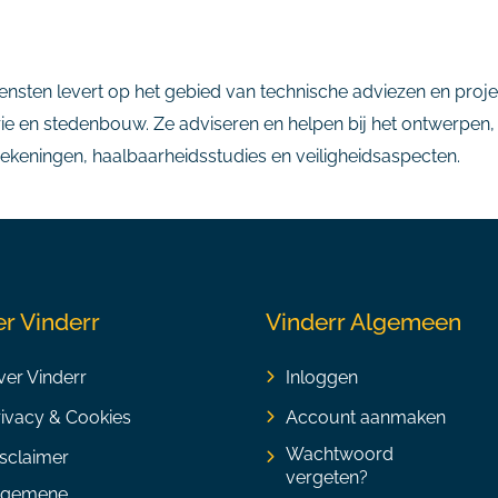
iensten levert op het gebied van technische adviezen en proj
ie en stedenbouw. Ze adviseren en helpen bij het ontwerpen,
rekeningen, haalbaarheidsstudies en veiligheidsaspecten.
r Vinderr
Vinderr Algemeen
er Vinderr
Inloggen
rivacy & Cookies
Account aanmaken
Wachtwoord
sclaimer
vergeten?
lgemene