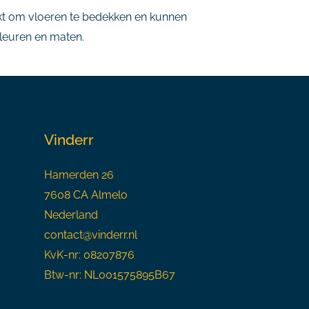
uikt om vloeren te bedekken en kunnen
 kleuren en maten.
Vinderr
Hamerden 26
7608 CA Almelo
Nederland
contact@vinderr.nl
KvK-nr: 08207876
Btw-nr: NL001575895B67