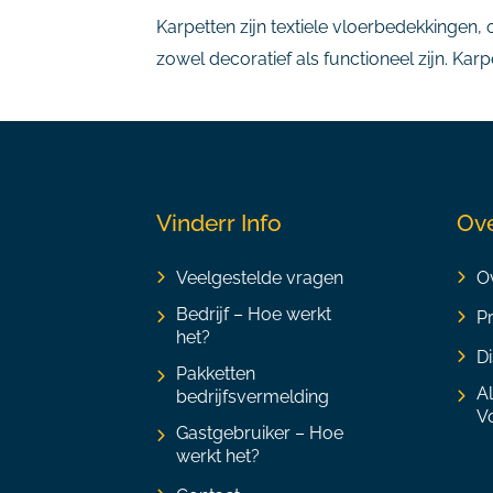
Karpetten zijn textiele vloerbedekkingen
zowel decoratief als functioneel zijn. Kar
Vinderr Info
Ove
Veelgestelde vragen
Ov
Bedrijf – Hoe werkt
P
het?
Di
Pakketten
A
bedrijfsvermelding
V
Gastgebruiker – Hoe
werkt het?