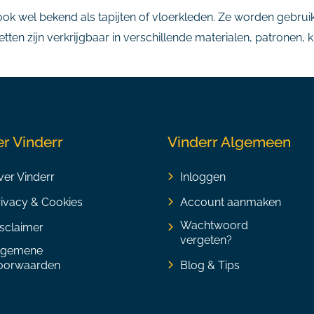
, ook wel bekend als tapijten of vloerkleden. Ze worden gebr
petten zijn verkrijgbaar in verschillende materialen, patronen,
r Vinderr
Vinderr Algemeen
er Vinderr
Inloggen
rivacy & Cookies
Account aanmaken
Wachtwoord
sclaimer
vergeten?
lgemene
oorwaarden
Blog & Tips