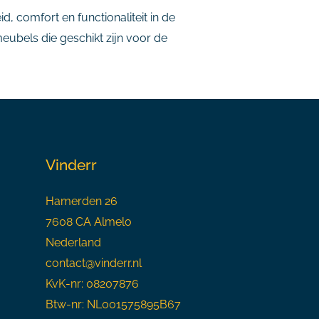
, comfort en functionaliteit in de
eubels die geschikt zijn voor de
Vinderr
Hamerden 26
7608 CA Almelo
Nederland
contact@vinderr.nl
KvK-nr: 08207876
Btw-nr: NL001575895B67