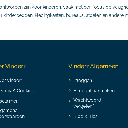
ntworpen zijn voor kinderen, vaak met een focus op veiligheid
m kinderbedden, kledingkasten, bureaus, stoelen en andere m
r Vinderr
Vinderr Algemeen
er Vinderr
Inloggen
rivacy & Cookies
Account aanmaken
Wachtwoord
sclaimer
vergeten?
lgemene
oorwaarden
Blog & Tips