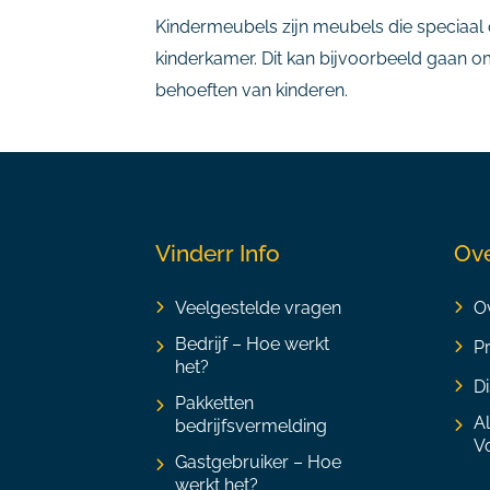
Kindermeubels zijn meubels die speciaal o
kinderkamer. Dit kan bijvoorbeeld gaan o
behoeften van kinderen.
Vinderr Info
Ove
Veelgestelde vragen
Ov
Bedrijf – Hoe werkt
P
het?
Di
Pakketten
A
bedrijfsvermelding
V
Gastgebruiker – Hoe
werkt het?