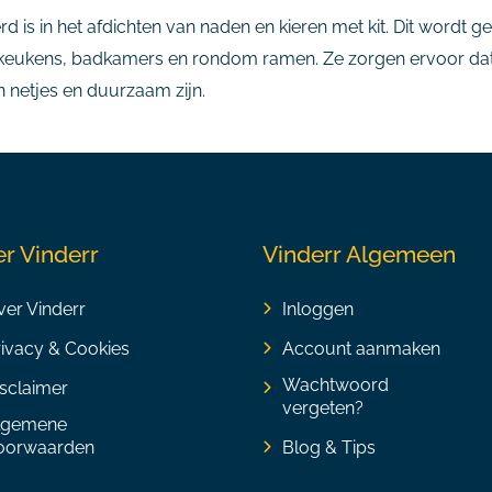
rd is in het afdichten van naden en kieren met kit. Dit wordt
n keukens, badkamers en rondom ramen. Ze zorgen ervoor dat
 netjes en duurzaam zijn.
r Vinderr
Vinderr Algemeen
er Vinderr
Inloggen
rivacy & Cookies
Account aanmaken
Wachtwoord
sclaimer
vergeten?
lgemene
oorwaarden
Blog & Tips