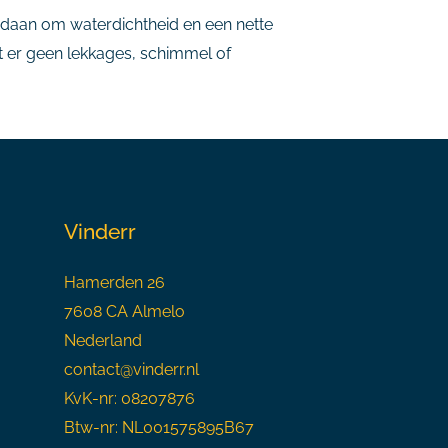
 gedaan om waterdichtheid en een nette
 er geen lekkages, schimmel of
Vinderr
Hamerden 26
7608 CA Almelo
Nederland
contact@vinderr.nl
KvK-nr: 08207876
Btw-nr: NL001575895B67