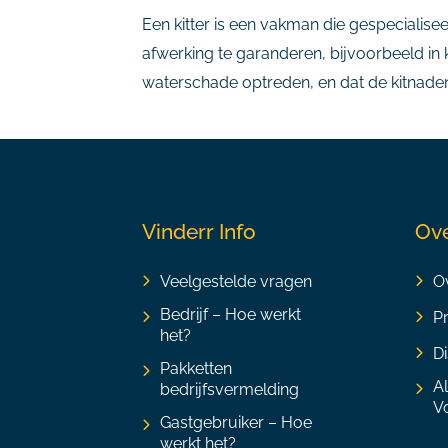
Een kitter is een vakman die gespecialisee
afwerking te garanderen, bijvoorbeeld i
waterschade optreden, en dat de kitnaden
Vinderr Info
Ove
Veelgestelde vragen
Ov
Bedrijf – Hoe werkt
P
het?
Di
Pakketten
A
bedrijfsvermelding
V
Gastgebruiker – Hoe
werkt het?