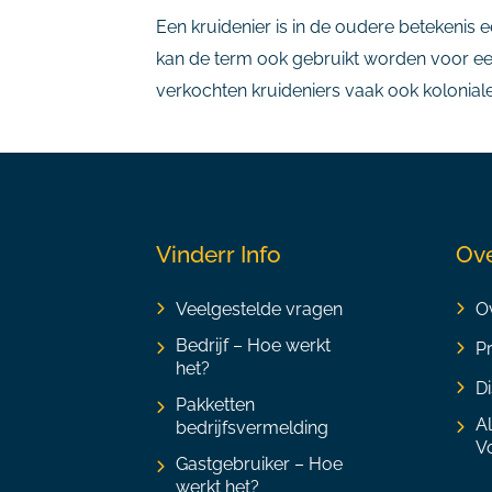
Een kruidenier is in de oudere betekenis 
kan de term ook gebruikt worden voor een
verkochten kruideniers vaak ook koloniale
Vinderr Info
Ove
Veelgestelde vragen
Ov
Bedrijf – Hoe werkt
P
het?
Di
Pakketten
A
bedrijfsvermelding
V
Gastgebruiker – Hoe
werkt het?