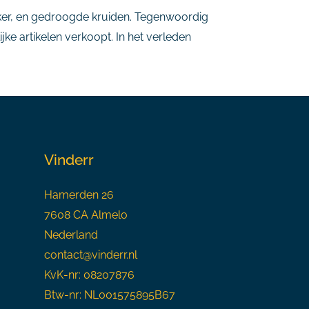
uiker, en gedroogde kruiden. Tegenwoordig
e artikelen verkoopt. In het verleden
Vinderr
Hamerden 26
7608 CA Almelo
Nederland
contact@vinderr.nl
KvK-nr: 08207876
Btw-nr: NL001575895B67