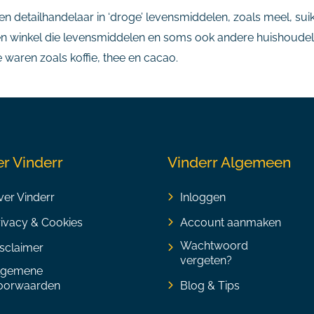
een detailhandelaar in ‘droge’ levensmiddelen, zoals meel, s
 winkel die levensmiddelen en soms ook andere huishoudelijk
 waren zoals koffie, thee en cacao.
r Vinderr
Vinderr Algemeen
er Vinderr
Inloggen
rivacy & Cookies
Account aanmaken
Wachtwoord
sclaimer
vergeten?
lgemene
oorwaarden
Blog & Tips