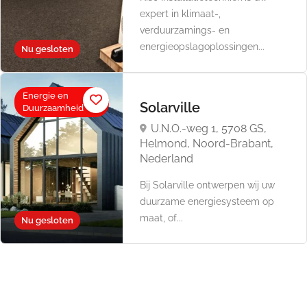
expert in klimaat-,
verduurzamings- en
energieopslagoplossingen...
Nu gesloten
Energie en
Solarville
Duurzaamheid
U.N.O.-weg 1, 5708 GS,
Helmond, Noord-Brabant,
Nederland
​Bij Solarville ontwerpen wij uw
duurzame energiesysteem op
maat, of...
Nu gesloten