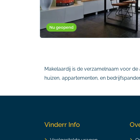
Nu geopend
Makelaardij is de verzamelnaam voor de a
huizen, appartementen, en bedrijfspanden.
Vinderr Info
Ove