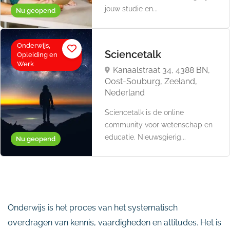
jouw studie en...
Nu geopend
Onderwijs,
Sciencetalk
Opleiding en
Werk
Kanaalstraat 34, 4388 BN,
Oost-Souburg, Zeeland,
Nederland
Sciencetalk is de online
community voor wetenschap en
educatie. Nieuwsgierig...
Nu geopend
Onderwijs is het proces van het systematisch
overdragen van kennis, vaardigheden en attitudes. Het is