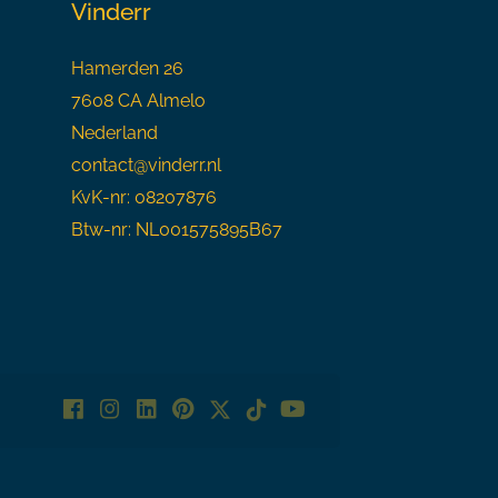
Vinderr
Hamerden 26
7608 CA Almelo
Nederland
contact@vinderr.nl
KvK-nr: 08207876
Btw-nr: NL001575895B67