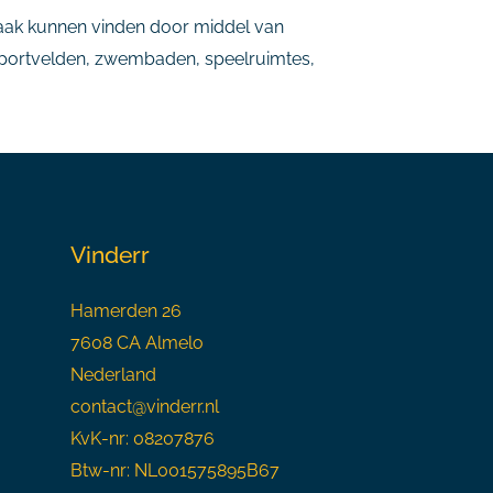
aak kunnen vinden door middel van
ls sportvelden, zwembaden, speelruimtes,
Vinderr
Hamerden 26
7608 CA Almelo
Nederland
contact@vinderr.nl
KvK-nr: 08207876
Btw-nr: NL001575895B67