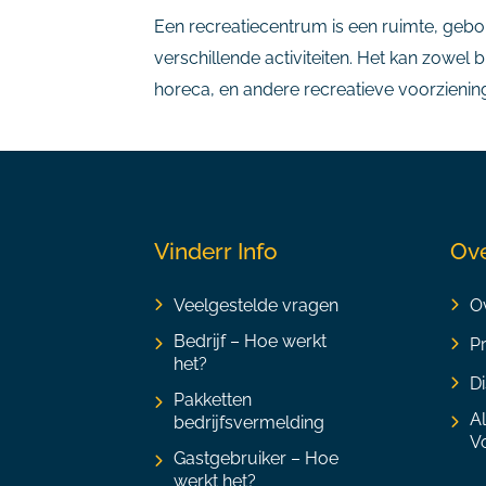
Een recreatiecentrum is een ruimte, geb
verschillende activiteiten. Het kan zowel 
horeca, en andere recreatieve voorzienin
Vinderr Info
Ove
Veelgestelde vragen
Ov
Bedrijf – Hoe werkt
P
het?
Di
Pakketten
A
bedrijfsvermelding
V
Gastgebruiker – Hoe
werkt het?