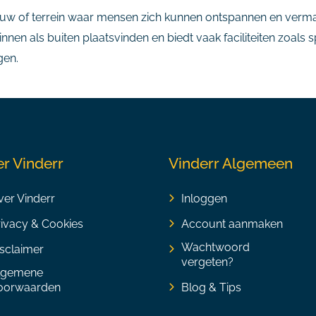
ouw of terrein waar mensen zich kunnen ontspannen en verm
binnen als buiten plaatsvinden en biedt vaak faciliteiten zoa
gen.
r Vinderr
Vinderr Algemeen
er Vinderr
Inloggen
rivacy & Cookies
Account aanmaken
Wachtwoord
sclaimer
vergeten?
lgemene
oorwaarden
Blog & Tips