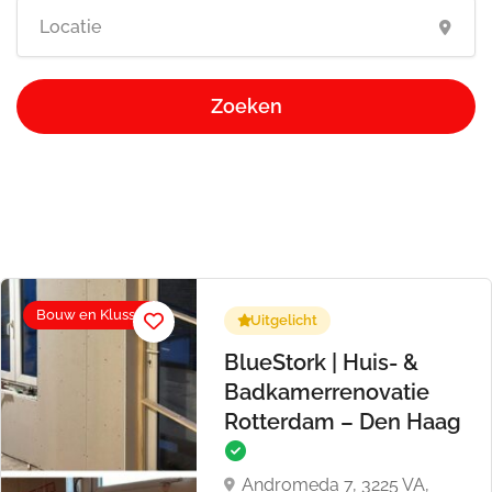
Zoeken
Bouw en Klussen
Uitgelicht
BlueStork | Huis- &
Badkamerrenovatie
Rotterdam – Den Haag
Andromeda 7, 3225 VA,