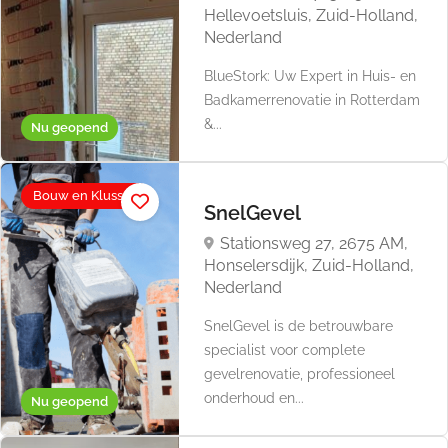
Hellevoetsluis, Zuid-Holland,
Nederland
BlueStork: Uw Expert in Huis- en
Badkamerrenovatie in Rotterdam
&...
Nu geopend
Bouw en Klussen
SnelGevel
Stationsweg 27, 2675 AM,
Honselersdijk, Zuid-Holland,
Nederland
SnelGevel is de betrouwbare
specialist voor complete
gevelrenovatie, professioneel
onderhoud en...
Nu geopend