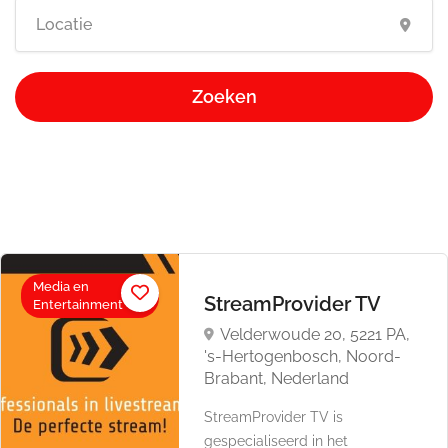
Zoeken
Media en
StreamProvider TV
Entertainment
Velderwoude 20, 5221 PA,
's-Hertogenbosch, Noord-
Brabant, Nederland
StreamProvider TV is
gespecialiseerd in het