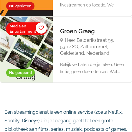
livestreamen op locatie. We...
Nu gesloten
Media en
Groen Graag
Entertainment
Heer Balderikstraat 95,
5302 XG, Zaltbommel,
Gelderland, Nederland
Bekijk verhalen die je raken. Geen
fictie, geen doemdenken. Wel...
Nu geopend
Een streamingdienst is een online service (zoals Netflix,
Spotify, Disney+) die je toegang geeft tot een grote
bibliotheek aan films, series, muziek, podcasts of games,