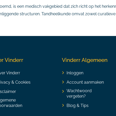
oemd, is een medisch vakgebied dat zich richt op het herk
omliggende structuren. Tandheelkunde omvat zowel curatieve
r Vinderr
Vinderr Algemeen
er Vinderr
Inloggen
rivacy & Cookies
Account aanmaken
Wachtwoord
sclaimer
vergeten?
lgemene
oorwaarden
Blog & Tips