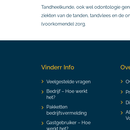
Tandheelkunde, ook wel odontologie gen
ziekten van de tanden, tandvlees en de 
(voorkomende) zorg.
Vinderr Info
Ove
Veelgestelde vragen
Ov
Bedrijf – Hoe werkt
P
het?
Di
Pakketten
A
bedrijfsvermelding
V
Gastgebruiker – Hoe
werkt het?