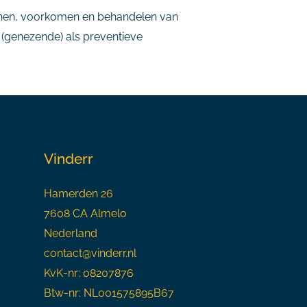
ennen, voorkomen en behandelen van
 (genezende) als preventieve
Vinderr
Hamerden 26
7608 CA Almelo
Nederland
contact@vinderr.nl
KvK-nr: 08207876
Btw-nr: NL001575895B67