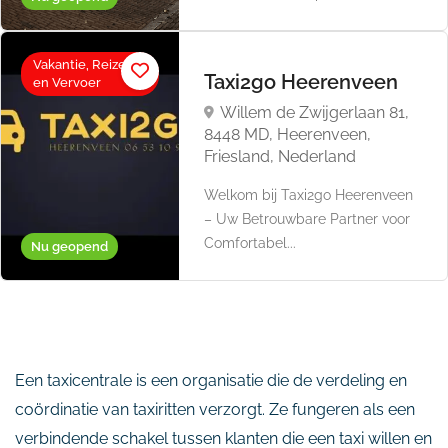
Vakantie, Reizen
Taxi2go Heerenveen
en Vervoer
Willem de Zwijgerlaan 81,
8448 MD, Heerenveen,
Friesland, Nederland
Welkom bij Taxi2go Heerenveen
– Uw Betrouwbare Partner voor
Comfortabel...
Nu geopend
Een taxicentrale is een organisatie die de verdeling en
coördinatie van taxiritten verzorgt. Ze fungeren als een
verbindende schakel tussen klanten die een taxi willen en