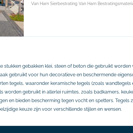
Van Harn Sierbestrating Van Harn Bestratingsmaterial
ante stukken gebakken klei, steen of beton die gebruikt worde
aak gebruikt voor hun decoratieve en beschermende eigensc
soorten tegels, waaronder keramische tegels (zoals wandtegels 
ls worden gebruikt in allerlei ruimtes, zoals badkamers, keuk
igen en bieden bescherming tegen vocht en spetters. Tegels zij
ijdige keuze zijn voor verschillende stijlen en wensen.