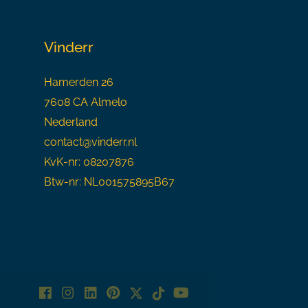
Vinderr
Hamerden 26
7608 CA Almelo
Nederland
contact@vinderr.nl
KvK-nr: 08207876
Btw-nr: NL001575895B67