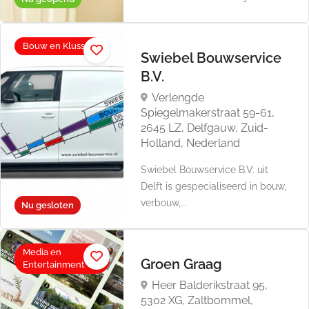
Bouw en Klussen
Swiebel Bouwservice
B.V.
Verlengde
Spiegelmakerstraat 59-61,
2645 LZ, Delfgauw, Zuid-
Holland, Nederland
Swiebel Bouwservice B.V. uit
Delft is gespecialiseerd in bouw,
verbouw,...
Nu gesloten
Media en
Groen Graag
Entertainment
Heer Balderikstraat 95,
5302 XG, Zaltbommel,