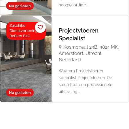
hoogwaardige...
Nu gesloten
Zakelijke
Projectvloeren
Dienstverlening,
B2B en B2C
Specialist
Kosmonaut 23B, 3824 MK,
Amersfoort, Utrecht,
Nederland
Waarom Projectvloeren
specialist Projectvloeren: De
sleutel tot een professionele
uitstraling...
Nu gesloten