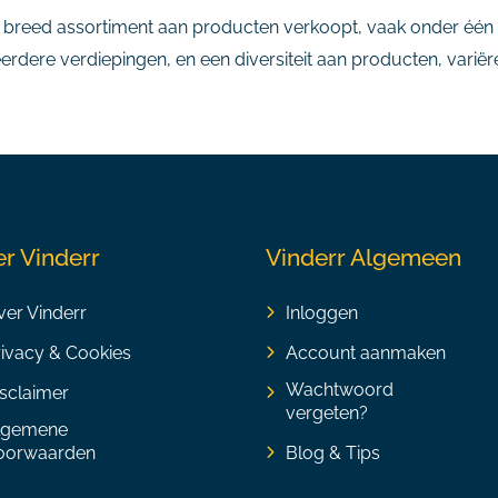
n breed assortiment aan producten verkoopt, vaak onder één 
erdere verdiepingen, en een diversiteit aan producten, varië
r Vinderr
Vinderr Algemeen
er Vinderr
Inloggen
rivacy & Cookies
Account aanmaken
Wachtwoord
sclaimer
vergeten?
lgemene
oorwaarden
Blog & Tips