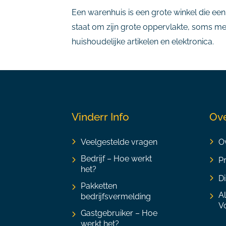
Een warenhuis is een grote winkel die ee
staat om zijn grote oppervlakte, soms me
huishoudelijke artikelen en elektronica.
Vinderr Info
Ove
Veelgestelde vragen
Ov
Bedrijf – Hoe werkt
P
het?
Di
Pakketten
A
bedrijfsvermelding
V
Gastgebruiker – Hoe
werkt het?