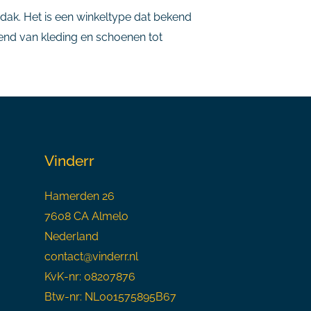
dak. Het is een winkeltype dat bekend
rend van kleding en schoenen tot
Vinderr
Hamerden 26
7608 CA Almelo
Nederland
contact@vinderr.nl
KvK-nr: 08207876
Btw-nr: NL001575895B67