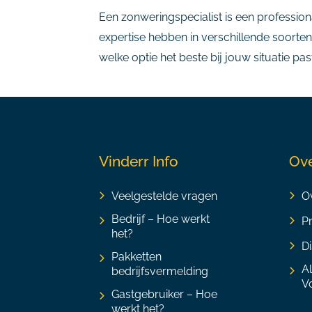
Een zonweringspecialist is een professiona
expertise hebben in verschillende soorten
welke optie het beste bij jouw situatie pas
Vinderr Info
Ove
Veelgestelde vragen
Ov
Bedrijf – Hoe werkt
P
het?
Di
Pakketten
A
bedrijfsvermelding
V
Gastgebruiker – Hoe
werkt het?