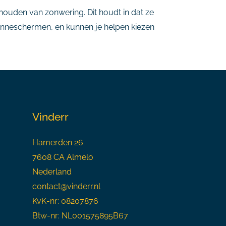
erhouden van zonwering. Dit houdt in dat ze
 zonneschermen, en kunnen je helpen kiezen
Vinderr
Hamerden 26
7608 CA Almelo
Nederland
contact@vinderr.nl
KvK-nr: 08207876
Btw-nr: NL001575895B67