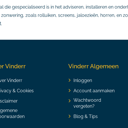
l die gespecialiseerd is in het adviseren, installeren en ond
 zonwering, zoals rolluiken, screens, jaloezieën, horren, en
t.
r Vinderr
Vinderr Algemeen
er Vinderr
Inloggen
rivacy & Cookies
Account aanmaken
Wachtwoord
sclaimer
vergeten?
lgemene
oorwaarden
Blog & Tips