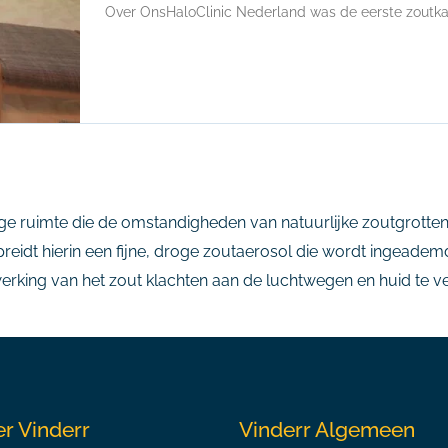
Over OnsHaloClinic Nederland was de eerste zoutka
ige ruimte die de omstandigheden van natuurlijke zoutgrotte
eidt hierin een fijne, droge zoutaerosol die wordt ingeademd
erking van het zout klachten aan de luchtwegen en huid te v
r Vinderr
Vinderr Algemeen