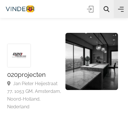
Zoeken
020projecten
Jan Pieter Heijestraat
77, 1053 GM, Amsterdam,
Noord-Holland,
Nederland