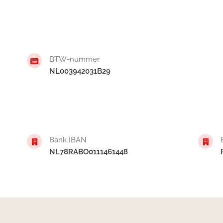
BTW-nummer
NL003942031B29
Bank IBAN
NL78RABO0111461448