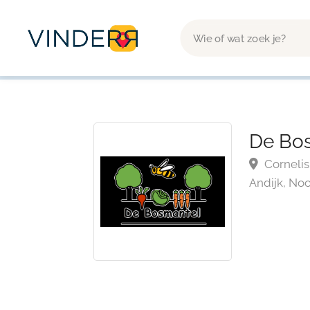
De Bo
Cornelis
Andijk, No