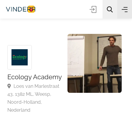
Zoeken
Ecology Academy
Loes van Marlestraat
43, 1382 ML, Weesp,
Noord-Holland,
Nederland