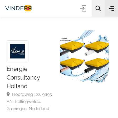
Zoeken
Energie
Consultancy
Holland
Hoofdweg 122, 9695
AN, Bellingwolde,