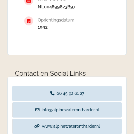
NL004899823B97
Oprichtingsdatum
1992
Contact en Social Links
06 45 92 61 27
info@alpinewaterontharder.nl
www.alpinewaterontharder.nl