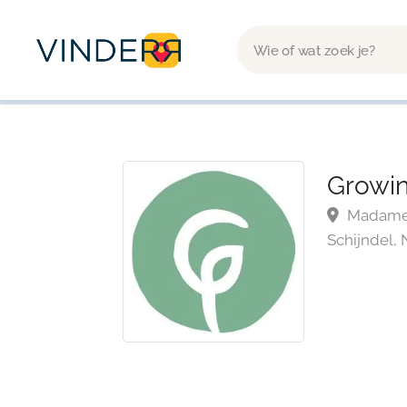
Growi
Madame 
Schijndel,