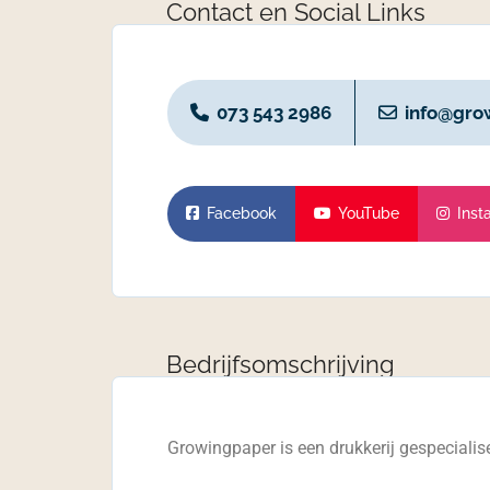
Contact en Social Links
073 543 2986
info@grow
Facebook
YouTube
Inst
Bedrijfsomschrijving
Growingpaper is een drukkerij gespecialise