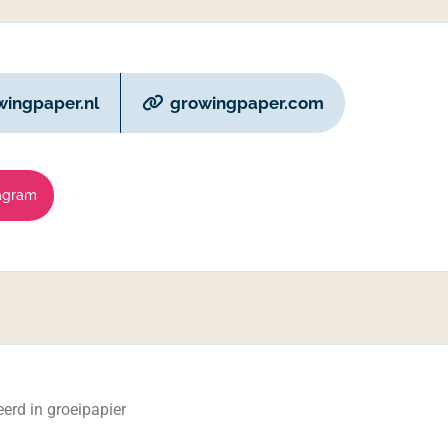
ingpaper.nl
growingpaper.com
agram
erd in groeipapier