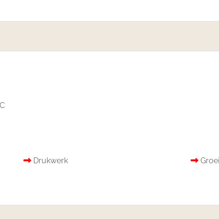
2C
Drukwerk
Groe