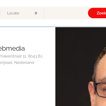
Zoe
Webmedia
kerstraat 11, 8043 BJ,
erijssel, Nederland