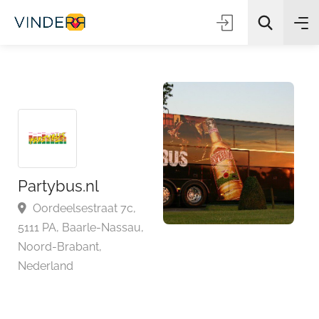
Zoeken
Partybus.nl
Oordeelsestraat 7c,
5111 PA, Baarle-Nassau,
Noord-Brabant,
Nederland