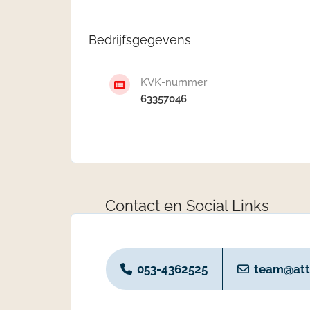
Bedrijfsgegevens
KVK-nummer
63357046
Contact en Social Links
053-4362525
team@atte