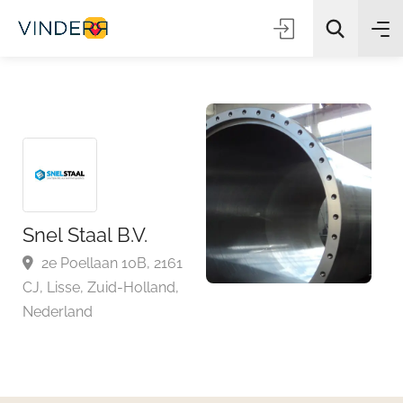
Zoeken
Snel Staal B.V.
2e Poellaan 10B, 2161
CJ, Lisse, Zuid-Holland,
Nederland