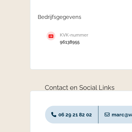
Bedrijfsgegevens
KVK-nummer
96138955
Contact en Social Links
06 29 21 82 02
marc@va